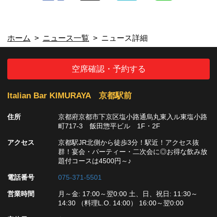
ビル 1F・2F
https://kidshd127.owst.jp/blogs/2100
お店情報をコピー
ホーム
ニュース一覧
ニュース詳細
空席確認・予約する
Italian Bar KIMURAYA 京都駅前
閉じる
住所
京都府京都市下京区塩小路通烏丸東入ル東塩小路
町717-3 飯田惣平ビル 1F・2F
アクセス
京都駅JR北側から徒歩3分！駅近！アクセス抜
群！宴会・パーティー・二次会に◎お得な飲み放
題付コースは4500円～♪
電話番号
075-371-5501
営業時間
月～金: 17:00～翌0:00 土、日、祝日: 11:30～
14:30 （料理L.O. 14:00） 16:00～翌0:00