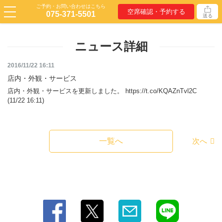
ご予約・お問い合わせはこちら
空席確認・予約する
075-371-5501
送る
ニュース詳細
2016/11/22 16:11
店内・外観・サービス
店内・外観・サービスを更新しました。 https://t.co/KQAZnTvl2C
(11/22 16:11)
一覧へ
次へ
この店舗情報をシェアする
店内・外観・サービス | Italian Bar KIMURAYA 京都駅前
京都府京都市下京区塩小路通烏丸東入ル東塩小路町717-3 飯田惣平