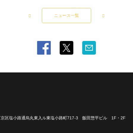
ニュース一覧
京区塩小路通烏丸東入ル東塩小路町717-3 飯田惣平ビル 1F・2F