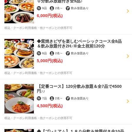
０分飲み放題付き全9品♪
9品
2名
～
飲み放題あり
6,000円
(税込)
税込・クーポン利用価格・他クーポンとの併用不可
◆窯焼きピザを楽しむベーシックコース全8品
＆飲み放題付き2H♪※金土祝前120分
8品
2名
～
飲み放題あり
5,000円
(税込)
税込・クーポン利用価格・他クーポンとの併用不可
【定番コース】120分飲み放題＆全7品で4500
円♪♪
7品
2名
～
飲み放題あり
4,500円
(税込)
税込・クーポン利用価格・他クーポンとの併用不可
◆【プレミアム】１８０分飲み放題付き全10品