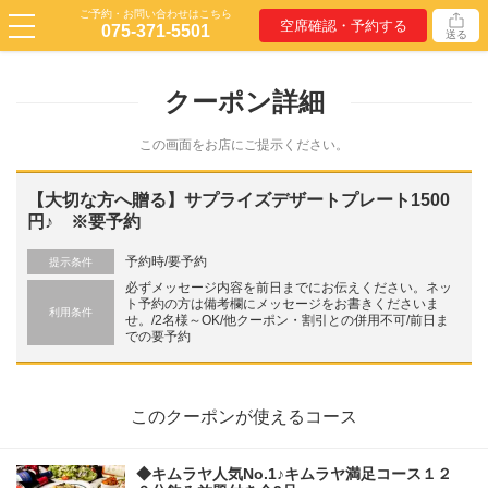
ご予約・お問い合わせはこちら
空席確認・予約する
075-371-5501
送る
クーポン詳細
この画面をお店にご提示ください。
【大切な方へ贈る】サプライズデザートプレート1500
円♪ ※要予約
予約時/要予約
提示条件
必ずメッセージ内容を前日までにお伝えください。ネッ
ト予約の方は備考欄にメッセージをお書きくださいま
利用条件
せ。/2名様～OK/他クーポン・割引との併用不可/前日ま
での要予約
このクーポンが使えるコース
◆キムラヤ人気No.1♪キムラヤ満足コース１２