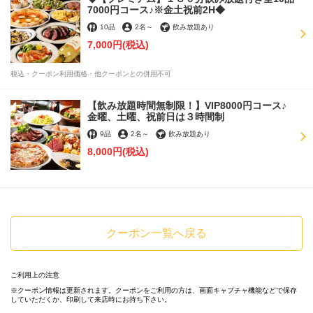
7000円コース♪※金土祝前2H◆
この店舗情報をシェアする
10品
2名
～
飲み放題あり
7,000円
(税込)
【大切な方へ贈る】サプライズデザートプレート1500円
♪ ※要予約 | Italian Bar KIMURAYA 京都駅前
税込・クーポン利用価格・他クーポンとの併用不可
京都府京都市下京区塩小路通烏丸東入ル東塩小路町717-3 飯田惣平
ビル 1F・2F
【飲み放題時間無制限！】VIP8000円コース♪
https://kidshd127.owst.jp/coupons/1302746
金曜、土曜、祝前日は３時間制
9品
2名
～
飲み放題あり
お店情報をコピー
8,000円
(税込)
クーポン一覧へ戻る
閉じる
ご利用上の注意
クーポン情報は更新されます。クーポンをご利用の方は、画面キャプチャ機能などで保存
していただくか、印刷して来店時にお持ち下さい。