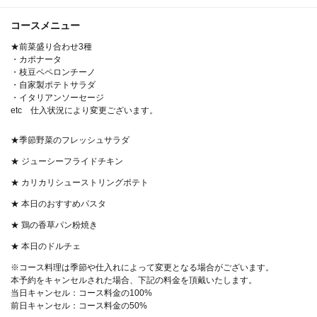
コースメニュー
★前菜盛り合わせ3種
・カポナータ
・枝豆ペペロンチーノ
・自家製ポテトサラダ
・イタリアンソーセージ
etc 仕入状況により変更ございます。
★季節野菜のフレッシュサラダ
★ ジューシーフライドチキン
★ カリカリシューストリングポテト
★ 本日のおすすめパスタ
★ 鶏の香草パン粉焼き
★ 本日のドルチェ
※コース料理は季節や仕入れによって変更となる場合がございます。
本予約をキャンセルされた場合、下記の料金を頂戴いたします。
当日キャンセル：コース料金の100%
前日キャンセル：コース料金の50%
この店舗情報をシェアする