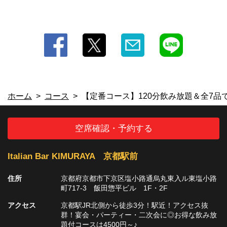
ホーム
コース
【定番コース】120分飲み放題＆全7品で4
空席確認・予約する
Italian Bar KIMURAYA 京都駅前
住所
京都府京都市下京区塩小路通烏丸東入ル東塩小路
町717-3 飯田惣平ビル 1F・2F
アクセス
京都駅JR北側から徒歩3分！駅近！アクセス抜
群！宴会・パーティー・二次会に◎お得な飲み放
題付コースは4500円～♪