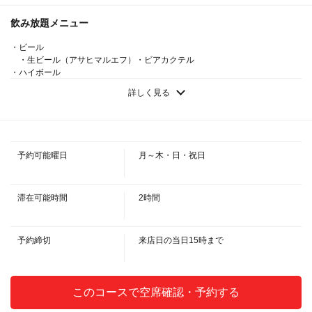
飲み放題メニュー
【定番コース】120分飲み放題＆全7品で4500円♪♪ | Italian
Bar KIMURAYA 京都駅前
・ビール
京都府京都市下京区塩小路通烏丸東入ル東塩小路町717-3 飯田惣平
・生ビール（アサヒマルエフ）・ビアカクテル
ビル 1F・2F
・ハイボール
・ブラックニッカハイボール・コーラハイ・ジンジャーハイ・各種フルー
https://kidshd127.owst.jp/courses/215756784
詳しく見る
ツハイボール
・ワイン
お店情報をコピー
・ハウスワイン 赤・白
・カクテル
・カシスベース・ピーチベース・ライチベース・ウォッカベース・ジンベ
予約可能曜日
月～木・日・祝日
ース・ラムベース・モヒートベース
・梅酒
・濃厚梅酒（ロック・水割り・ソーダ割り）
・サワー
滞在可能時間
2時間
・レモンサワー・グレープフルーツサワー・パインサワー・巨峰サワー・
閉じる
カルピスサワー・プレーンサワー・ウーロンハイ
・美酢
予約締切
来店日の当日15時まで
・美酢ザクロサワー・美酢マスカットサワー・美酢ザクロソーダ・美酢マ
スカットサワーソーダ
・ソフトドリンク
・オレンジジュース・グレープフルーツジュース・ウーロン茶・カルピ
このコースで空席確認・予約する
ス・コーラ・ジンジャーエール
・プラス500円でOK☆プレミアム飲み放題内容[1]