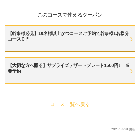
・スパークリングワイン 白・ロゼ各種ワイン 赤6種 白5種上記内容に
プラスされます。
このコースで使えるクーポン
・プラス500円でOK☆プレミアム飲み放題内容[2]
・ウイスキー（角ハイボール・岩井）上記内容にプラスされます。
・プラス500円でOK☆プレミアム飲み放題内容[3]
・ワインカクテル（ミモザ・オペレーター・キティ・キール・キールロワ
【幹事様必見】10名様以上かつコースご予約で幹事様1名様分
イヤル） 上記内容にプラスされます。
コース０円
・プラス500円でOK☆プレミアム飲み放題内容[4]
・冷凍フルーツサワー(いちご・マンゴー・パイン・メロン・ブドウ) 上記
内容にプラスされます。
【大切な方へ贈る】サプライズデザートプレート1500円♪ ※
要予約
コース一覧へ戻る
2026/07/28 更新