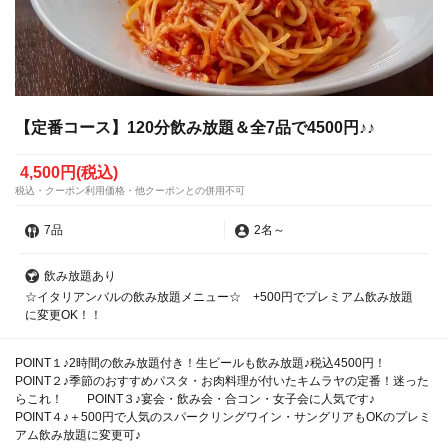
【定番コース】120分飲み放題＆全7品で4500円♪♪
4,500円
(税込)
税込・クーポン利用価格・他クーポンとの併用不可
7品
2名
～
飲み放題あり
☆イタリアンバルの飲み放題メニュー☆ +500円でプレミアム飲み放題
に変更OK！！
POINT１♪2時間の飲み放題付き！生ビールも飲み放題♪税込4500円！
POINT２♪季節のおすすめパスタ・お肉料理が付いたキムラヤの定番！迷った
らこれ！ POINT３♪宴会・飲み会・合コン・女子会に人気です♪
POINT４♪＋500円で人気のスパークリングワイン・サングリアもOKのプレミ
アム飲み放題に変更可♪