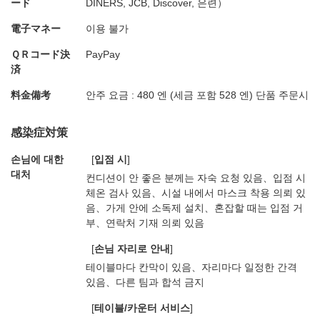
ード
DINERS, JCB, Discover, 은련）
電子マネー
이용 불가
ＱＲコード決
PayPay
済
料金備考
안주 요금 : 480 엔 (세금 포함 528 엔) 단품 주문시
感染症対策
손님에 대한
[
입점 시
]
대처
컨디션이 안 좋은 분께는 자숙 요청 있음
입점 시
체온 검사 있음
시설 내에서 마스크 착용 의뢰 있
음
가게 안에 소독제 설치
혼잡할 때는 입점 거
부
연락처 기재 의뢰 있음
[
손님 자리로 안내
]
테이블마다 칸막이 있음
자리마다 일정한 간격
있음
다른 팀과 합석 금지
[
테이블/카운터 서비스
]