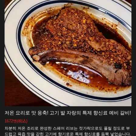
저온 요리로 맛 응축! 고기 발 자랑의 특제 향신료 예비 갈비!
1672엔
(税込)
차분히 저온 조리로 완성한 스페어 리브는 젓가락으로도 풀릴 정도로 부
드럽고 육즙.맛을 갇힌 고기에 향기로운 특제 향신료를 듬뿍 넣었습니다.