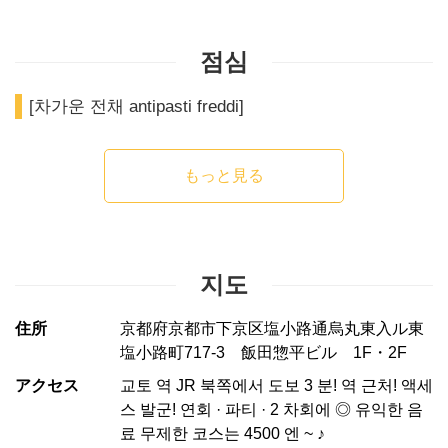
점심
[차가운 전채 antipasti freddi]
もっと見る
지도
住所
京都府京都市下京区塩小路通烏丸東入ル東
塩小路町717-3 飯田惣平ビル 1F・2F
アクセス
교토 역 JR 북쪽에서 도보 3 분! 역 근처! 액세
스 발군! 연회 · 파티 · 2 차회에 ◎ 유익한 음
료 무제한 코스는 4500 엔 ~ ♪