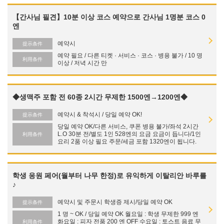
【간사님 필견】10분 이상 코스 예약으로 간사님 1명분 코스 0
엔
閉じる
예약시
提示条件
예약 필요 / 다른 티켓 · 서비스 · 코스 · 병용 불가 / 10 명
利用条件
이상 / 저녁 시간 만
◆생맥주 포함 전 60종 2시간 무제한 1500엔→1200엔◆
예약시 & 착석시 / 당일 예약 OK!
提示条件
당일 예약 OK/다른 서비스, 쿠폰 병용 불가/좌석 2시간
L.O 30분 전/별도 1인 528엔의 요금 요금이 듭니다/1인
利用条件
요리 2품 이상 필요 주문/세금 포함 1320엔이 됩니다.
학생 응원 페어(월부터 나무 한정)로 유익하게 이탈리안 바루를
♪
예약시 및 주문시 학생증 제시/당일 예약 OK
提示条件
1 명 ~ OK / 당일 예약 OK 월요일 : 학생 무제한 999 엔
화요일 : 피자 전품 200 엔 OFF 수요일 : 토스트 음료 무
利用条件