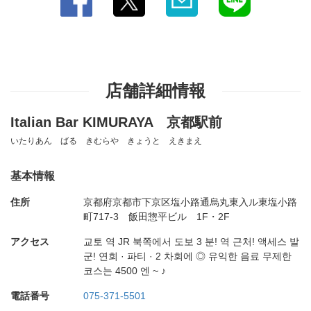
店舗詳細情報
Italian Bar KIMURAYA 京都駅前
いたりあん ばる きむらや きょうと えきまえ
基本情報
住所
京都府京都市下京区塩小路通烏丸東入ル東塩小路
町717-3 飯田惣平ビル 1F・2F
アクセス
교토 역 JR 북쪽에서 도보 3 분! 역 근처! 액세스 발
군! 연회 · 파티 · 2 차회에 ◎ 유익한 음료 무제한
코스는 4500 엔 ~ ♪
電話番号
075-371-5501