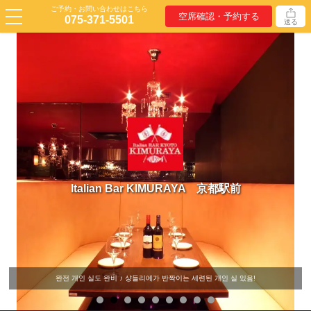
ご予約・お問い合わせはこちら
空席確認・予約する
075-371-5501
送る
Italian Bar KIMURAYA 京都駅前
완전 개인 실도 완비 ♪ 샹들리에가 반짝이는 세련된 개인 실 있음!