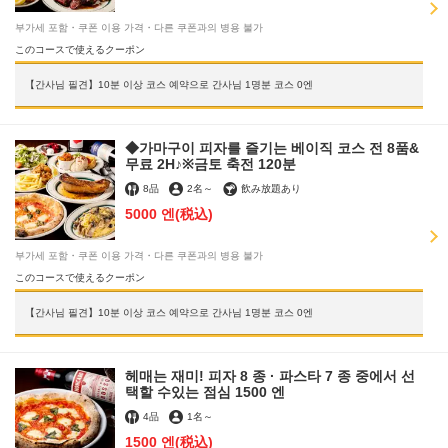
부가세 포함・쿠폰 이용 가격・다른 쿠폰과의 병용 불가
このコースで使えるクーポン
【간사님 필견】10분 이상 코스 예약으로 간사님 1명분 코스 0엔
◆가마구이 피자를 즐기는 베이직 코스 전 8품&
무료 2H♪※금토 축전 120분
8品
2名
～
飲み放題あり
5000 엔
(税込)
부가세 포함・쿠폰 이용 가격・다른 쿠폰과의 병용 불가
このコースで使えるクーポン
【간사님 필견】10분 이상 코스 예약으로 간사님 1명분 코스 0엔
헤매는 재미! 피자 8 종 · 파스타 7 종 중에서 선
택할 수있는 점심 1500 엔
4品
1名
～
1500 엔
(税込)