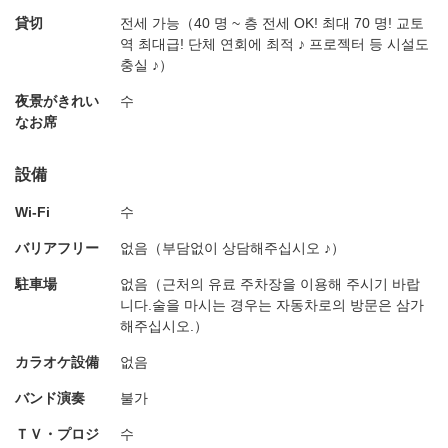
貸切
전세 가능（40 명 ~ 층 전세 OK! 최대 70 명! 교토
역 최대급! 단체 연회에 최적 ♪ 프로젝터 등 시설도
충실 ♪）
夜景がきれい
수
なお席
設備
Wi-Fi
수
バリアフリー
없음（부담없이 상담해주십시오 ♪）
駐車場
없음（근처의 유료 주차장을 이용해 주시기 바랍
니다.술을 마시는 경우는 자동차로의 방문은 삼가
해주십시오.）
カラオケ設備
없음
バンド演奏
불가
ＴＶ・プロジ
수