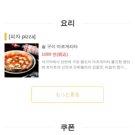
요리
[피자 pizza]
솥 구이 마르게리타
1089 엔
(税込)
석가마에서 단번에 구운 왕도의 마르게리타.쫄깃한 원단
에 토마토의 신맛과 모짜렐라의 감칠맛, 바질의 향기가 퍼지는 한 장.
この店舗情報をシェアする
Italian Bar KIMURAYA 京都駅前
京都府京都市下京区塩小路通烏丸東入ル東塩小路町717-3 飯田惣平
もっと見る
ビル 1F・2F
https://kidshd127.owst.jp/
お店情報をコピー
쿠폰