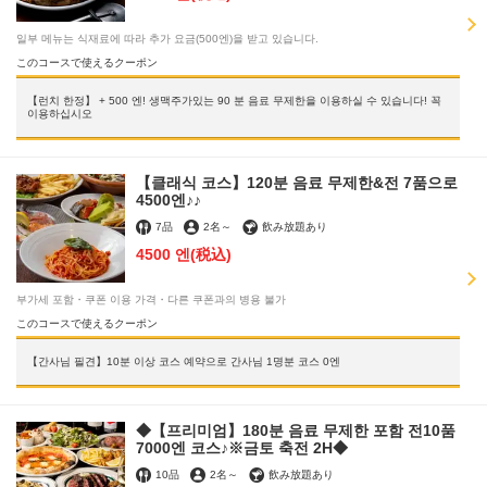
일부 메뉴는 식재료에 따라 추가 요금(500엔)을 받고 있습니다.
このコースで使えるクーポン
【런치 한정】 + 500 엔! 생맥주가있는 90 분 음료 무제한을 이용하실 수 있습니다! 꼭
이용하십시오
【클래식 코스】120분 음료 무제한&전 7품으로
4500엔♪♪
7品
2名
～
飲み放題あり
4500 엔
(税込)
부가세 포함・쿠폰 이용 가격・다른 쿠폰과의 병용 불가
このコースで使えるクーポン
【간사님 필견】10분 이상 코스 예약으로 간사님 1명분 코스 0엔
◆【프리미엄】180분 음료 무제한 포함 전10품
7000엔 코스♪※금토 축전 2H◆
10品
2名
～
飲み放題あり