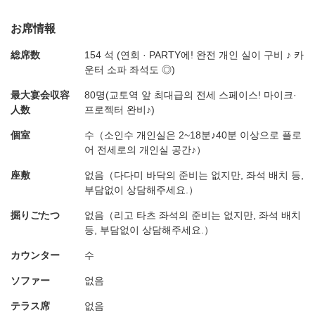
お席情報
総席数
154 석 (연회 · PARTY에! 완전 개인 실이 구비 ♪ 카
운터 소파 좌석도 ◎)
最大宴会収容
80명(교토역 앞 최대급의 전세 스페이스! 마이크·
人数
프로젝터 완비♪)
個室
수（소인수 개인실은 2~18분♪40분 이상으로 플로
어 전세로의 개인실 공간♪）
座敷
없음（다다미 바닥의 준비는 없지만, 좌석 배치 등,
부담없이 상담해주세요.）
掘りごたつ
없음（리고 타츠 좌석의 준비는 없지만, 좌석 배치
등, 부담없이 상담해주세요.）
カウンター
수
ソファー
없음
テラス席
없음