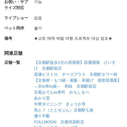
お祝い・サプ
가능
ライズ対応
ライブショー
없음
ペット同伴
불가
備考
★교토 매력 재발 여행 프로젝트 대상 점포★
関連店舗
店舗一覧
【京都駅徒歩1分の居酒屋】原価酒場 けいす
け 京都駅前店
原価ビストロ チーズプラス 京都駅タワー前
【京食材・もつ鍋・釜飯・串揚げ 個室居酒屋】
～京to串to揚～ 和紋 京都駅前店
京風おでんto寿司 みちしるべ
あかり堂
中華ダイニング きょうか亭
魚と７（ととせぶん）京都駅七条
優十不断
FULLMOON 京都河原町店