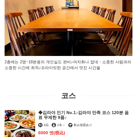
2층에는 2명~18분용의 개인실도 완비♪여자회나 접대・소중한 사람과의
소중한 시간에 최적♪프라이빗한 공간에서 멋진 시간을
코스
◆김라야 인기 No.1♪김라야 만족 코스 120분 음
료 무제한 9품♪
9品
2名
～
飲み放題あり
6000 엔
(税込)