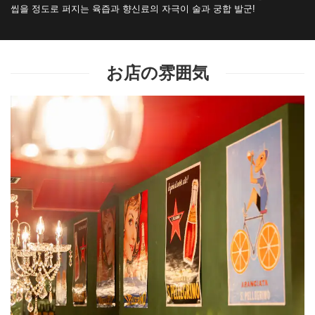
씹을 정도로 퍼지는 육즙과 향신료의 자극이 술과 궁합 발군!
お店の雰囲気