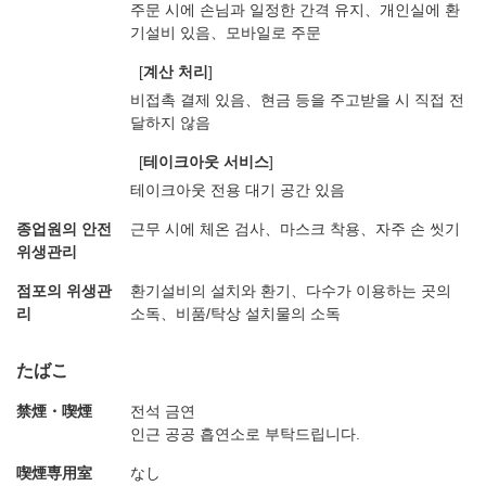
주문 시에 손님과 일정한 간격 유지
개인실에 환
기설비 있음
모바일로 주문
[
계산 처리
]
비접촉 결제 있음
현금 등을 주고받을 시 직접 전
달하지 않음
[
테이크아웃 서비스
]
테이크아웃 전용 대기 공간 있음
종업원의 안전
근무 시에 체온 검사
마스크 착용
자주 손 씻기
위생관리
점포의 위생관
환기설비의 설치와 환기
다수가 이용하는 곳의
리
소독
비품/탁상 설치물의 소독
たばこ
禁煙・喫煙
전석 금연
인근 공공 흡연소로 부탁드립니다.
喫煙専用室
なし