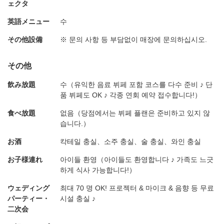
ェクタ
英語メニュー
수
その他設備
※ 문의 사항 등 부담없이 매장에 문의하십시오.
その他
飲み放題
수（유익한 음료 뷔페 포함 코스를 다수 준비 ♪ 단
품 뷔페도 OK ♪ 각종 연회 예약 접수합니다!）
食べ放題
없음（당점에서는 뷔페 플랜은 준비하고 있지 않
습니다.）
お酒
칵테일 충실、소주 충실、술 충실、와인 충실
お子様連れ
아이들 환영（아이들도 환영합니다 ♪ 가족도 느긋
하게 식사 가능합니다!）
ウェディング
최대 70 명 OK! 프로젝터 & 마이크 & 음향 등 무료
パーティー・
시설 충실 ♪
二次会