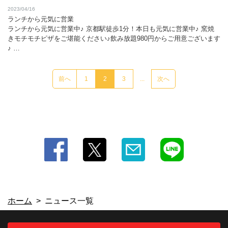
お店情報をコピー
2023/04/16
ランチから元気に営業
ランチから元気に営業中♪ 京都駅徒歩1分！本日も元気に営業中♪ 窯焼
きモチモチピザをご堪能ください♪飲み放題980円からご用意ございます
♪ …
閉じる
前へ
1
2
3
...
次へ
ホーム
ニュース一覧