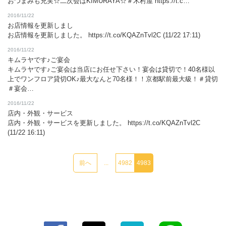
おつまみも充実☆二次会はKIMURAYA☆＃木村屋 https://t.c…
2016/11/22
お店情報を更新しまし
お店情報を更新しました。 https://t.co/KQAZnTvl2C (11/22 17:11)
2016/11/22
キムラヤです♪ご宴会
キムラヤです♪ご宴会は当店にお任せ下さい！宴会は貸切で！40名様以
この店舗情報をシェアする
上でワンフロア貸切OK♪最大なんと70名様！！京都駅前最大級！＃貸切
＃宴会…
ニュース | Italian Bar KIMURAYA 京都駅前
2016/11/22
店内・外観・サービス
京都府京都市下京区塩小路通烏丸東入ル東塩小路町717-3 飯田惣平
店内・外観・サービスを更新しました。 https://t.co/KQAZnTvl2C
ビル 1F・2F
(11/22 16:11)
https://kidshd127.owst.jp/blogs
お店情報をコピー
前へ
...
4982
4983