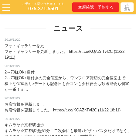
ご予約・お問い合わせはこちら
空席確認・予約する
075-371-5501
送る
ニュース
2016/11/22
フォトギャラリーを更
フォトギャラリーを更新しました。 https://t.co/KQAZnTvl2C (11/22
19:11)
2016/11/22
2～70様OK♪扉付
2～70様OK♪扉付きの完全個室から、ワンフロア貸切の完全個室まで
様々な個室あり♪デートも記念日も合コンも会社宴会も歓送迎会も個室
が一番！＃…
2016/11/22
お店情報を更新しまし
お店情報を更新しました。 https://t.co/KQAZnTvl2C (11/22 18:11)
2016/11/22
キムラヤ☆京都駅徒歩
キムラヤ☆京都駅徒歩1分！二次会にも最適♪ピザ・パスタだけでなく、