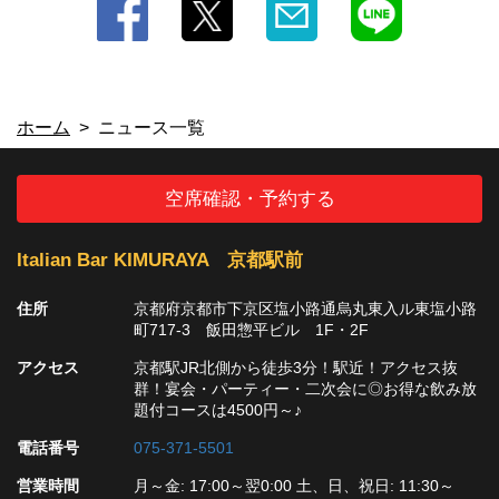
閉じる
ホーム
ニュース一覧
空席確認・予約する
Italian Bar KIMURAYA 京都駅前
住所
京都府京都市下京区塩小路通烏丸東入ル東塩小路
町717-3 飯田惣平ビル 1F・2F
アクセス
京都駅JR北側から徒歩3分！駅近！アクセス抜
群！宴会・パーティー・二次会に◎お得な飲み放
題付コースは4500円～♪
電話番号
075-371-5501
営業時間
月～金: 17:00～翌0:00 土、日、祝日: 11:30～