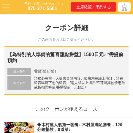
ご予約・お問い合わせはこちら
空席確認・予約する
075-371-5501
送る
クーポン詳細
この画面をお店にご提示ください。
【為特別的人準備的驚喜甜點拼盤】1500日元♪ *需提前
預約
需要預訂/預訂
提示条件
請務必在前一天提供資訊內容。如果您在線上預訂，請在
留言區寫下您的留言。/兩人或以上適用/不可與其他優惠券
利用条件
或折扣同時使用/需提前一天預訂/
このクーポンが使えるコース
◆木村屋人氣第一套餐♪ 木村屋滿足套餐，120
分鐘暢飲，9道菜♪