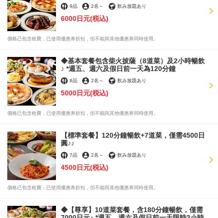
9品
2名
～
飲み放題あり
6000日元
(税込)
價格已包含稅費，已使用優惠券折扣，但不能與其他優惠券同時使用。
◆基本套餐包含柴火披薩（8道菜）及2小時暢飲
♪ *週五、週六及假日前一天為120分鐘
8品
2名
～
飲み放題あり
5000日元
(税込)
價格已包含稅費，已使用優惠券折扣，但不能與其他優惠券同時使用。
【標準套餐】120分鐘暢飲+7道菜，僅需4500日
圓♪♪
7品
2名
～
飲み放題あり
4500日元
(税込)
價格已包含稅費，已使用優惠券折扣，但不能與其他優惠券同時使用。
◆【尊享】10道菜套餐，含180分鐘暢飲，僅需
7000日元♪ *週五、週六及假日前一天限時2小時