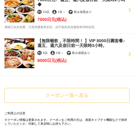
◆
この店舗情報をシェアする
10品
2名
～
飲み放題あり
7000日元
(税込)
【為特別的人準備的驚喜甜點拼盤】1500日元♪ *需提前預約
價格已包含稅費，已使用優惠券折扣，但不能與其他優惠券同時使用。
| Italian Bar KIMURAYA 京都駅前
京都府京都市下京区塩小路通烏丸東入ル東塩小路町717-3 飯田惣平
【無限暢飲，不限時間！ 】VIP 8000日圓套餐♪
ビル 1F・2F
週五、週六及假日前一天限時3小時。
https://kidshd127.owst.jp/coupons/1302746
9品
2名
～
飲み放題あり
8000日元
(税込)
お店情報をコピー
クーポン一覧へ戻る
閉じる
ご利用上の注意
クーポン情報は更新されます。クーポンをご利用の方は、画面キャプチャ機能などで保存
していただくか、印刷して来店時にお持ち下さい。