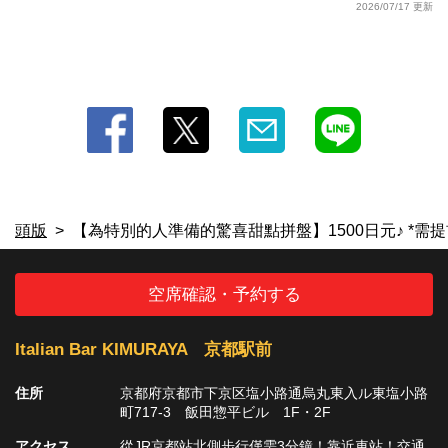
2026/07/17 更新
頭版
【為特別的人準備的驚喜甜點拼盤】1500日元♪ *需
空席確認・予約する
Italian Bar KIMURAYA 京都駅前
住所
京都府京都市下京区塩小路通烏丸東入ル東塩小路
町717-3 飯田惣平ビル 1F・2F
アクセス
從JR京都站北側步行僅需3分鐘！靠近車站！交通