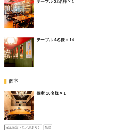
テーブル
22名様
× 1
.
テーブル
4名様
× 14
.
個室
個室
10名様
× 1
..
完全個室（壁／扉あり）
禁煙