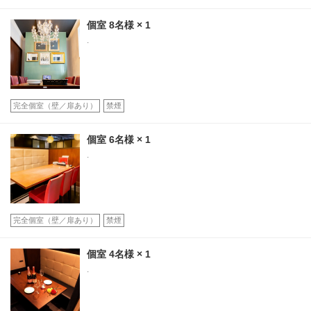
個室
8名様
× 1
.
完全個室（壁／扉あり）
禁煙
個室
6名様
× 1
.
完全個室（壁／扉あり）
禁煙
個室
4名様
× 1
.