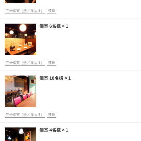
完全個室（壁／扉あり）
禁煙
この店舗情報をシェアする
個室
6名様
× 1
.
座位 | Italian Bar KIMURAYA 京都駅前
京都府京都市下京区塩小路通烏丸東入ル東塩小路町717-3 飯田惣平
ビル 1F・2F
https://kidshd127.owst.jp/seats
完全個室（壁／扉あり）
禁煙
お店情報をコピー
個室
18名様
× 1
.
完全個室（壁／扉あり）
禁煙
閉じる
個室
4名様
× 1
.