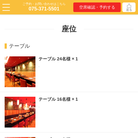
ご予約・お問い合わせはこちら
空席確認・予約する
075-371-5501
送る
座位
テーブル
テーブル
24名様
× 1
.
テーブル
16名様
× 1
.