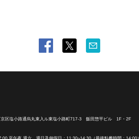
京区塩小路通烏丸東入ル東塩小路町717-3 飯田惣平ビル 1F・2F
00 至午夜 週六、週日及例假日：11:30~14:30（最後點餐時間：14:00） 1