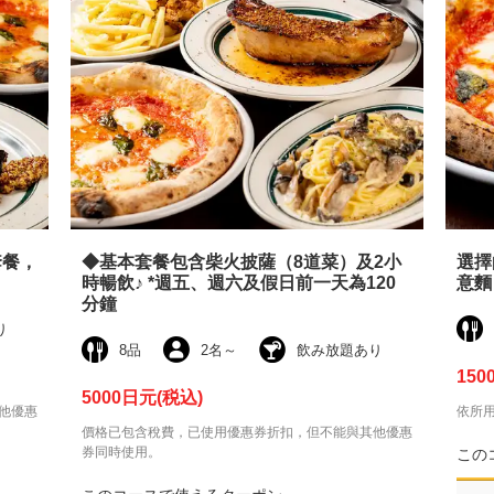
套餐，
◆基本套餐包含柴火披薩（8道菜）及2小
選擇
時暢飲♪ *週五、週六及假日前一天為120
意麵
分鐘
り
8品
2名
～
飲み放題あり
150
5000日元
(税込)
他優惠
依所
價格已包含稅費，已使用優惠券折扣，但不能與其他優惠
券同時使用。
この