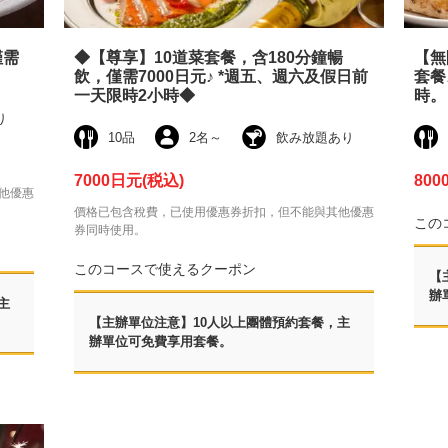
僅需
◆【尊享】10道菜套餐，含180分鐘暢
【無
飲，僅需7000日元♪ *週五、週六及假日前
套餐
一天限時2小時◆
時。
り
10品
2名
～
飲み放題あり
7000日元
(税込)
800
他優惠
價格已包含稅費，已使用優惠券折扣，但不能與其他優惠
この
券同時使用。
このコースで使えるクーポン
【
辦
主
【主辦單位注意】10人以上團體預約套餐，主
辦單位可免費享用套餐。