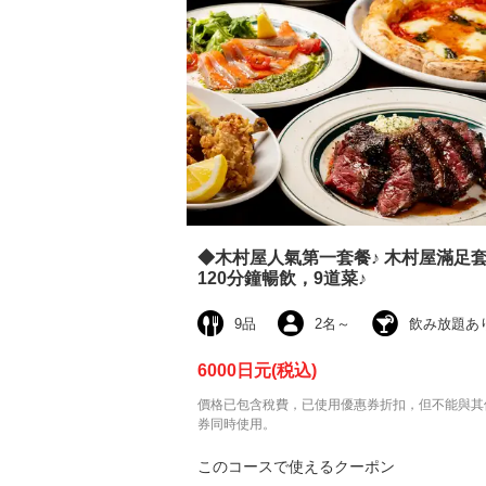
◆木村屋人氣第一套餐♪ 木村屋滿足
120分鐘暢飲，9道菜♪
9品
2名
～
飲み放題あ
6000日元
(税込)
價格已包含稅費，已使用優惠券折扣，但不能與其
券同時使用。
このコースで使えるクーポン