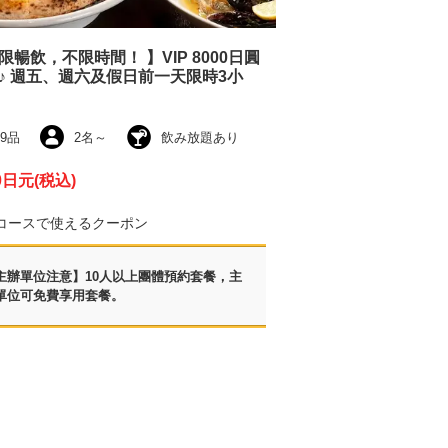
限暢飲，不限時間！ 】VIP 8000日圓
♪ 週五、週六及假日前一天限時3小
9品
2名
～
飲み放題あり
0日元
(税込)
コースで使えるクーポン
主辦單位注意】10人以上團體預約套餐，主
單位可免費享用套餐。