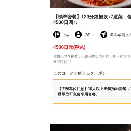
【標準套餐】120分鐘暢飲+7道菜，
4500日圓♪♪
7品
2名
～
飲み放題あ
4500日元
(税込)
價格已包含稅費，已使用優惠券折扣，但不能與其
券同時使用。
このコースで使えるクーポン
【主辦單位注意】10人以上團體預約套餐，
辦單位可免費享用套餐。