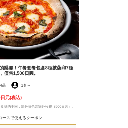
的樂趣！午餐套餐包含8種披薩和7種
，僅售1,500日圓。
4品
1名
～
0日元
(税込)
用食材的不同，部分菜色需額外收費（500日圓）。
コースで使えるクーポン